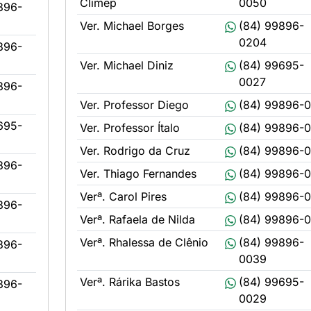
Climep
0050
896-
Ver. Michael Borges
(84) 99896-
0204
896-
Ver. Michael Diniz
(84) 99695-
0027
896-
Ver. Professor Diego
(84) 99896-0
695-
Ver. Professor Ítalo
(84) 99896-
Ver. Rodrigo da Cruz
(84) 99896-
896-
Ver. Thiago Fernandes
(84) 99896-
Verª. Carol Pires
(84) 99896-
896-
Verª. Rafaela de Nilda
(84) 99896-0
Verª. Rhalessa de Clênio
(84) 99896-
896-
0039
Verª. Rárika Bastos
(84) 99695-
896-
0029