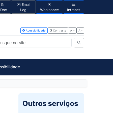
📝
✉️ Email
✉️
💻
1Doc
Leg
Workspace
Intranet
Acessibilidad
ssibilidade
Outros serviços