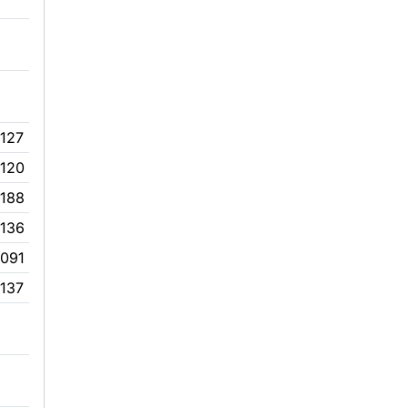
127
0120
0188
0136
0091
137