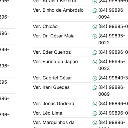
896-
Ver. Afrânio Bezerra
(84) 99896-
Ver. Binho de Ambrósio
(84) 99896-
896-
0094
Ver. Chicão
(84) 99695-0
896-
Ver. Dr. César Maia
(84) 99695-
0022
896-
Ver. Eder Queiroz
(84) 99896-
Ver. Eurico da Japão
(84) 99695-
896-
0023
Ver. Gabriel César
(84) 99640-
695-
Ver. Irani Guedes
(84) 99896-
0089
896-
Ver. Jonas Godeiro
(84) 99896-
Ver. Léo Lima
(84) 99896-
896-
Ver. Marquinhos da
(84) 99896-