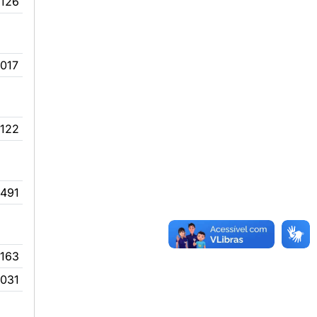
0126
017
0122
3491
0163
0031