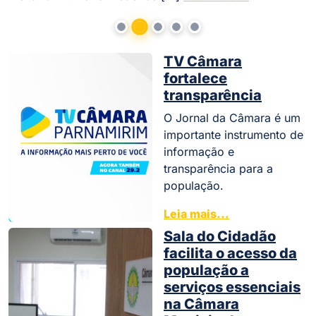
TV Câmara
fortalece
transparência
O Jornal da Câmara é um
importante instrumento de
informação e
transparência para a
população.
Leia mais...
Sala do Cidadão
facilita o acesso da
população a
serviços essenciais
na Câmara