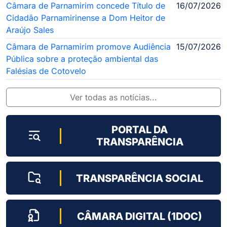
Câmara de Parnamirim concede Título de
16/07/2026
Cidadão Parnamirinense a Dom Heitor de
Araújo Sales
Câmara de Parnamirim promove Audiência
15/07/2026
Pública sobre a proteção ambiental das
Falésias de Cotovelo
Ver todas as notícias...
PORTAL DA
TRANSPARÊNCIA
TRANSPARÊNCIA SOCIAL
CÂMARA DIGITAL (1DOC)