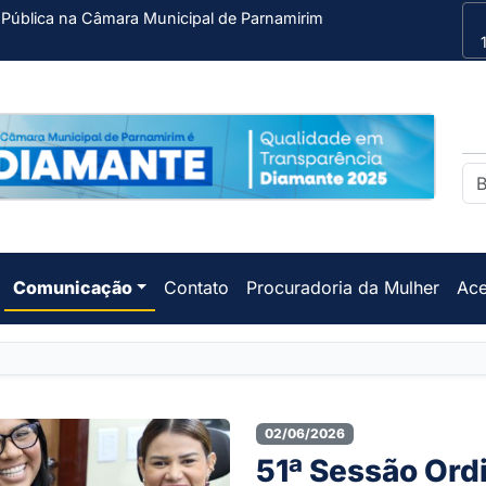
 Pública na Câmara Municipal de Parnamirim
Comunicação
Contato
Procuradoria da Mulher
Ace
02/06/2026
51ª Sessão Ord