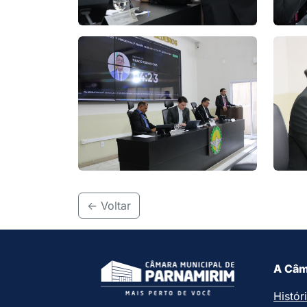
<- Voltar
A Câm
Histór