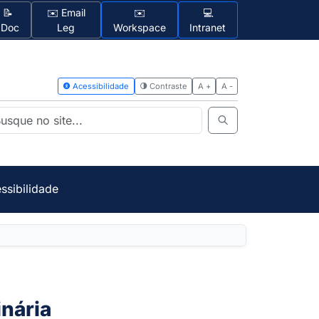
📝
✉️ Email
✉️
💻
1Doc
Leg
Workspace
Intranet
Acessibilidad
ssibilidade
inária