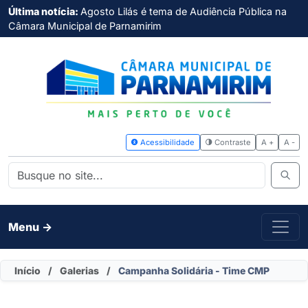
Última notícia:
Agosto Lilás é tema de Audiência Pública na
Câmara Municipal de Parnamirim
Acessibilidade
Contras
Menu ->
Início
/
Galerias
/
Campanha Solidária - Time CMP