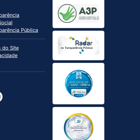
parência
Social
parência Pública
 do Site
vacidade