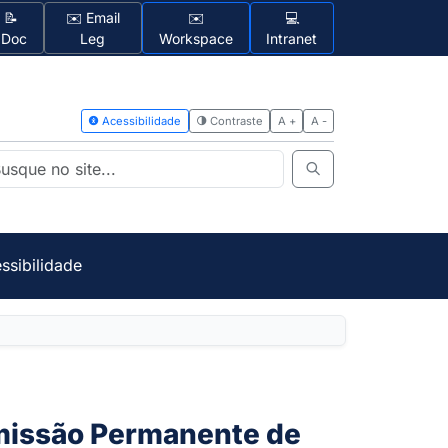
📝
✉️ Email
✉️
💻
1Doc
Leg
Workspace
Intranet
Acessibilidad
ssibilidade
missão Permanente de