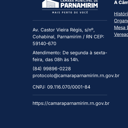
A Câm
Histór
Organ
Mesa D
Av. Castor Vieira Régis, s/nº,
Verea
Cohabinal, Parnamirim / RN CEP:
59140-670
Atendimento: De segunda à sexta-
feira, das 08h às 14h.
(84) 99896-0228
protocolo@camaraparnamirim.rn.gov.br
CNPJ: 09.116.070/0001-84
https://camaraparnamirim.rn.gov.br