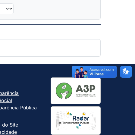
parência
Social
parência Pública
 do Site
vacidade