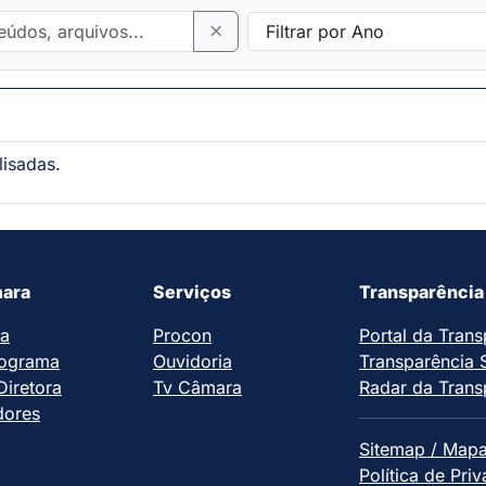
lisadas.
ara
Serviços
Transparência
ia
Procon
Portal da Trans
ograma
Ouvidoria
Transparência 
iretora
Tv Câmara
Radar da Trans
dores
Sitemap / Mapa
Política de Pri