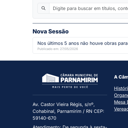
Nova Sessão
Nos últimos 5 anos não houve obras para
Publicado em: 27/05/2026
A Câm
Histór
Organ
Mesa D
Av. Castor Vieira Régis, s/nº,
Verea
Cohabinal, Parnamirim / RN CEP:
59140-670
Atendimento: De segunda à sexta-