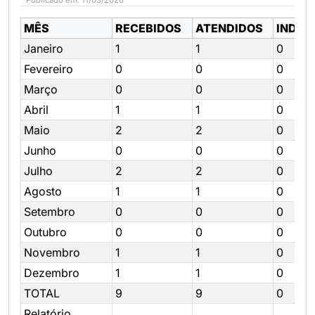
Publicado em: 11/03/2026
MÊS
RECEBIDOS
ATENDIDOS
INDEF
Janeiro
1
1
0
Fevereiro
0
0
0
Março
0
0
0
Abril
1
1
0
Maio
2
2
0
Junho
0
0
0
Julho
2
2
0
Agosto
1
1
0
Setembro
0
0
0
Outubro
0
0
0
Novembro
1
1
0
Dezembro
1
1
0
TOTAL
9
9
0
Relatório