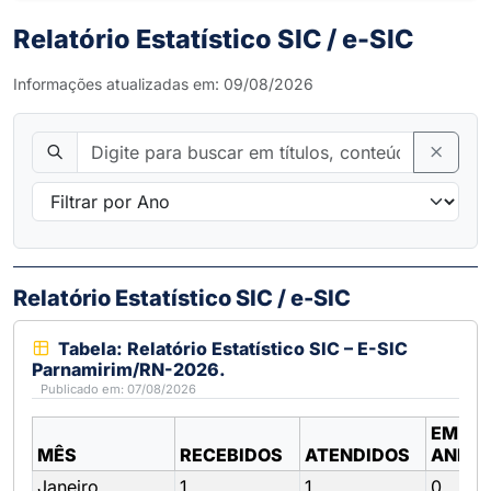
Relatório Estatístico SIC / e-SIC
Informações atualizadas em: 09/08/2026
Relatório Estatístico SIC / e-SIC
Tabela: Relatório Estatístico SIC – E-SIC
Parnamirim/RN-2026.
Publicado em: 07/08/2026
EM
MÊS
RECEBIDOS
ATENDIDOS
ANDA
Janeiro
1
1
0