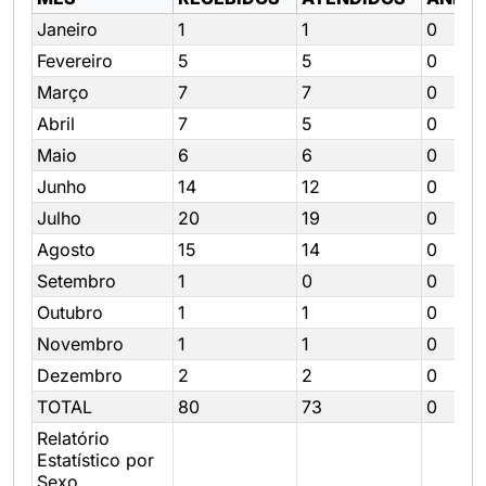
Janeiro
1
1
0
Fevereiro
5
5
0
Março
7
7
0
Abril
7
5
0
Maio
6
6
0
Junho
14
12
0
Julho
20
19
0
Agosto
15
14
0
Setembro
1
0
0
Outubro
1
1
0
Novembro
1
1
0
Dezembro
2
2
0
TOTAL
80
73
0
Relatório
Estatístico por
Sexo