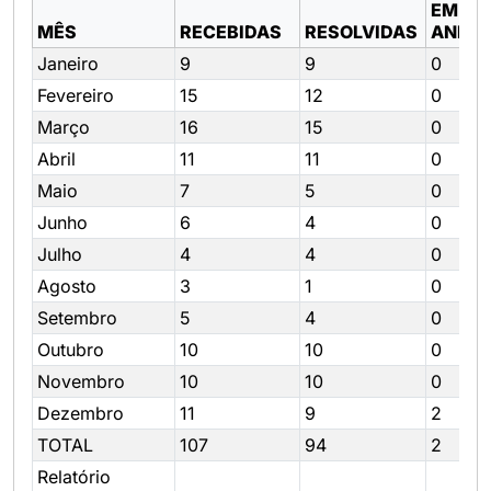
EM
MÊS
RECEBIDAS
RESOLVIDAS
ANDA
Janeiro
9
9
0
Fevereiro
15
12
0
Março
16
15
0
Abril
11
11
0
Maio
7
5
0
Junho
6
4
0
Julho
4
4
0
Agosto
3
1
0
Setembro
5
4
0
Outubro
10
10
0
Novembro
10
10
0
Dezembro
11
9
2
TOTAL
107
94
2
Relatório