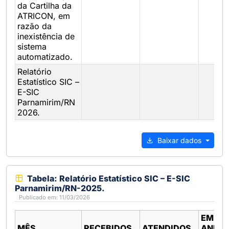
da Cartilha da
ATRICON, em
razão da
inexistência de
sistema
automatizado.
Relatório
Estatístico SIC –
E-SIC
Parnamirim/RN
2026.
Baixar dados
Tabela: Relatório Estatístico SIC – E-SIC
Parnamirim/RN-2025.
Publicado em: 11/03/2026
EM
MÊS
RECEBIDOS
ATENDIDOS
ANDA