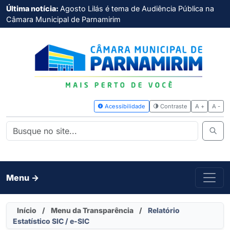
Última notícia:
Agosto Lilás é tema de Audiência Pública na
Câmara Municipal de Parnamirim
Acessibilidade
Contras
Menu ->
Início
/
Menu da Transparência
/
Relatório
Estatístico SIC / e-SIC