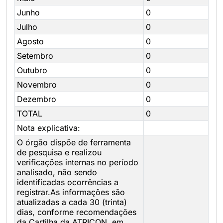
Junho
0
Julho
0
Agosto
0
Setembro
0
Outubro
0
Novembro
0
Dezembro
0
TOTAL
0
Nota explicativa:
O órgão dispõe de ferramenta
de pesquisa e realizou
verificações internas no período
analisado, não sendo
identificadas ocorrências a
registrar.As informações são
atualizadas a cada 30 (trinta)
dias, conforme recomendações
da Cartilha da ATRICON, em