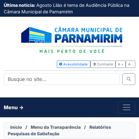
Última notícia:
Agosto Lilás é tema de Audiência Pública na
Câmara Municipal de Parnamirim
Acessibilidade
Contras
Menu ->
Início
/
Menu da Transparência
/
Relatórios
Pesquisas de Satisfação