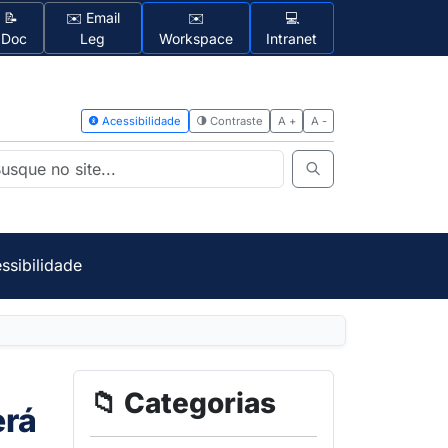
📝
✉️ Email
✉️
💻
1Doc
Leg
Workspace
Intranet
Acessibilidad
ssibilidade
📁 Categorias
erá