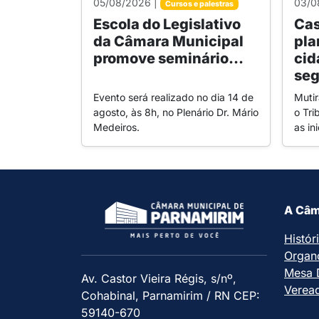
05/08/2026 |
03/0
Cursos e palestras
Escola do Legislativo
Cas
da Câmara Municipal
pla
promove seminário...
cid
seg
Evento será realizado no dia 14 de
Muti
agosto, às 8h, no Plenário Dr. Mário
o Tri
Medeiros.
as in
A Câm
Histór
Organ
Mesa D
Av. Castor Vieira Régis, s/nº,
Verea
Cohabinal, Parnamirim / RN CEP:
59140-670