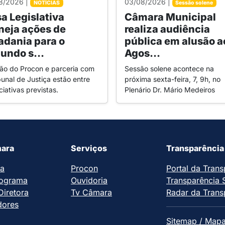
8/2026 |
03/08/2026 |
NOTÍCIAS
Sessão solene
a Legislativa
Câmara Municipal
neja ações de
realiza audiência
adania para o
pública em alusão a
undo s...
Agos...
rão do Procon e parceria com
Sessão solene acontece na
bunal de Justiça estão entre
próxima sexta-feira, 7, 9h, no
iciativas previstas.
Plenário Dr. Mário Medeiros
ara
Serviços
Transparência
ia
Procon
Portal da Trans
ograma
Ouvidoria
Transparência 
iretora
Tv Câmara
Radar da Trans
dores
Sitemap / Mapa