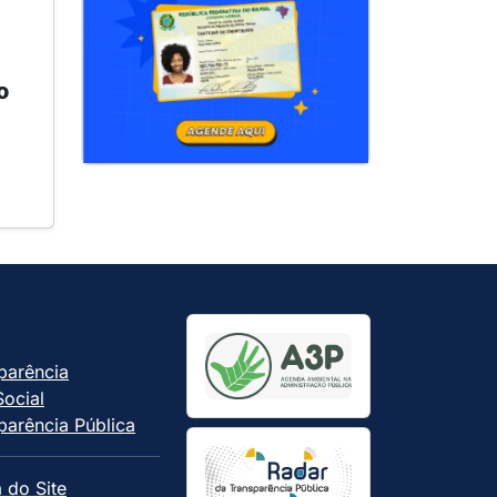
o
parência
Social
parência Pública
 do Site