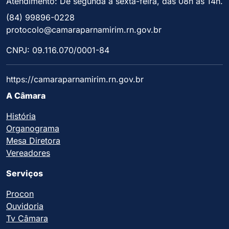
Atendimento: De segunda à sexta-feira, das 08h às 14h.
(84) 99896-0228
protocolo@camaraparnamirim.rn.gov.br
CNPJ: 09.116.070/0001-84
https://camaraparnamirim.rn.gov.br
A Câmara
História
Organograma
Mesa Diretora
Vereadores
Serviços
Procon
Ouvidoria
Tv Câmara