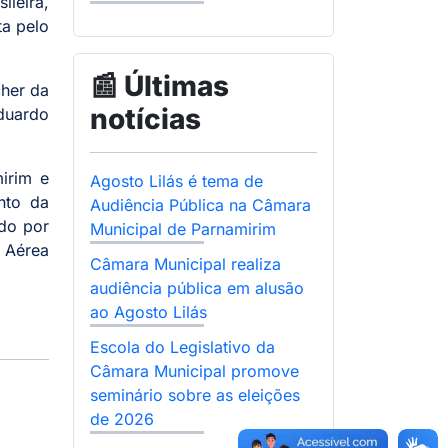
leira,
ta pelo
📰 Últimas
cher da
notícias
duardo
irim e
Agosto Lilás é tema de
nto da
Audiência Pública na Câmara
ado por
Municipal de Parnamirim
 Aérea
Câmara Municipal realiza
audiência pública em alusão
ao Agosto Lilás
Escola do Legislativo da
Câmara Municipal promove
seminário sobre as eleições
de 2026