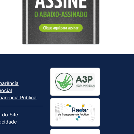
parência
Social
parência Pública
 do Site
vacidade