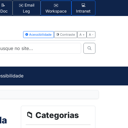
📝
✉️ Email
✉️
💻
1Doc
Leg
Workspace
Intranet
Acessibilidad
ssibilidade
📁 Categorias
da