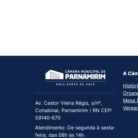
A Câm
Histór
Organ
Mesa D
Av. Castor Vieira Régis, s/nº,
Verea
Cohabinal, Parnamirim / RN CEP:
59140-670
Atendimento: De segunda à sexta-
feira, das 08h às 14h.