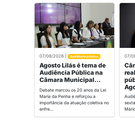
07/08/2026 |
07/0
Audiência pública
Agosto Lilás é tema de
Câm
Audiência Pública na
rea
Câmara Municipal...
púb
Ago
Debate marcou os 20 anos da Lei
Maria da Penha e reforçou a
Audi
importância da atuação coletiva no
sexta
enfre...
Mári