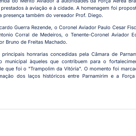
da do Mérito Aviador a autoridades da Força Aérea Brasi
 prestados à aviação e à cidade. A homenagem foi propos
m a presença também do vereador Prof. Diego.
icardo Guerra Rezende, o Coronel Aviador Paulo Cesar Fis
ntonio Corral de Medeiros, o Tenente-Coronel Aviador E
or Bruno de Freitas Machado.
principais honrarias concedidas pela Câmara de Parnam
vo municipal àqueles que contribuem para o fortalecime
de que foi o "Trampolim da Vitória". O momento foi marc
rmação dos laços históricos entre Parnamirim e a Força