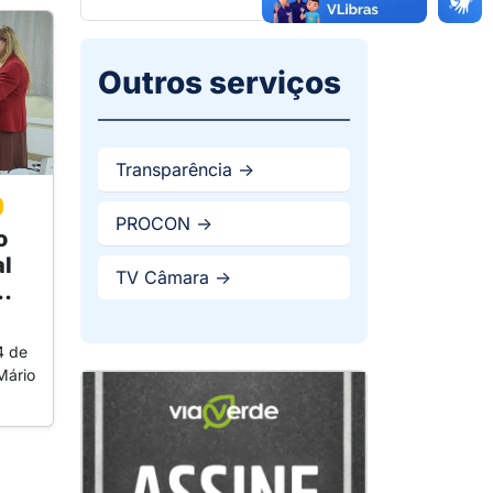
Outros serviços
Transparência ->
PROCON ->
o
l
TV Câmara ->
..
4 de
Mário