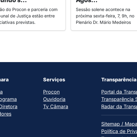
undo s...
Agos...
rão do Procon e parceria com
Sessão solene acontece na
bunal de Justiça estão entre
próxima sexta-feira, 7, 9h, no
iciativas previstas.
Plenário Dr. Mário Medeiros
ara
Serviços
Transparência
ia
Procon
Portal da Trans
ograma
Ouvidoria
Transparência 
iretora
Tv Câmara
Radar da Trans
dores
Sitemap / Mapa
Política de Pri