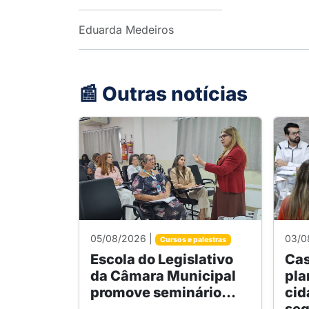
Eduarda Medeiros
📰 Outras notícias
05/08/2026 |
03/0
Cursos e palestras
Escola do Legislativo
Cas
da Câmara Municipal
pla
promove seminário...
cid