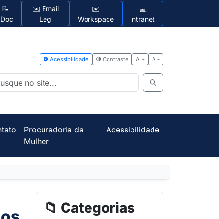
📝
✉️ Email
✉️
💻
1Doc
Leg
Workspace
Intranet
Acessibilidad
tato
Procuradoria da
Acessibilidade
Mulher
📁 Categorias
aos