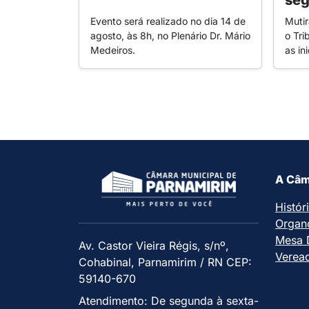
seg
Evento será realizado no dia 14 de
Muti
agosto, às 8h, no Plenário Dr. Mário
o Tri
Medeiros.
as in
A Câm
Histór
Organ
Mesa D
Av. Castor Vieira Régis, s/nº,
Verea
Cohabinal, Parnamirim / RN CEP:
59140-670
Atendimento: De segunda à sexta-