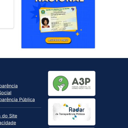
parência
Social
parência Pública
 do Site
vacidade