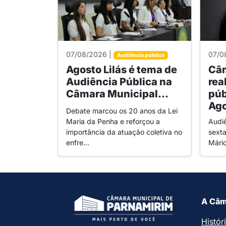
07/08/2026 |
07/0
Audiência pública
Agosto Lilás é tema de
Câm
Audiência Pública na
rea
Câmara Municipal...
púb
Ago
Debate marcou os 20 anos da Lei
Maria da Penha e reforçou a
Audi
importância da atuação coletiva no
sexta
enfre...
Mári
A Câm
Histór