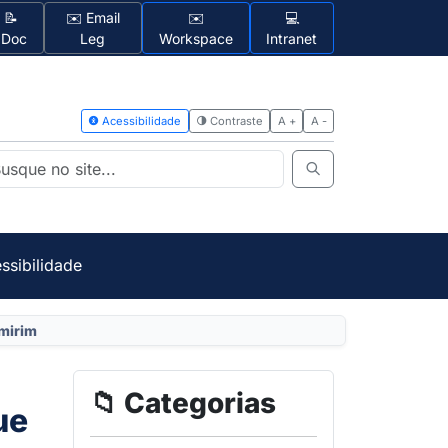
📝
✉️ Email
✉️
💻
1Doc
Leg
Workspace
Intranet
Acessibilidad
ssibilidade
mirim
📁 Categorias
ue