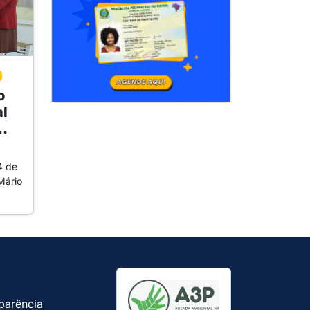
o
l
..
4 de
Mário
parência