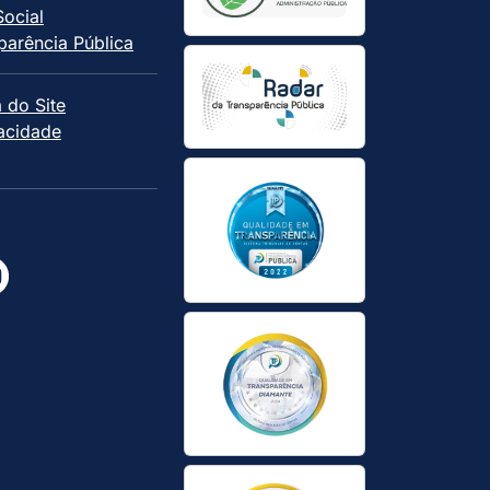
Social
parência Pública
 do Site
vacidade