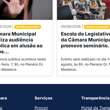
8/2026 |
05/08/2026 |
Audiência pública
Cursos e palestras
ara Municipal
Escola do Legislativ
liza audiência
da Câmara Municipa
lica em alusão ao
promove seminário.
s...
ência pública acontece nesta
Evento será realizado no dia 1
-feira, 7, 9h, no Plenário Dr.
agosto, às 8h, no Plenário Dr. 
o Medeiros
Medeiros.
ara
Serviços
Transparência
ia
Procon
Portal da Trans