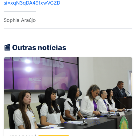
si=xqN3qDA49fxwVGZD
Sophia Araújo
📰 Outras notícias