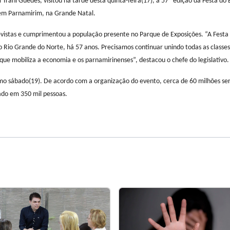
ani Guedes, visitou na tarde desta quinta-feira(17), a 57ª edição da Festa do B
 em Parnamirim, na Grande Natal.
revistas e cumprimentou a população presente no Parque de Exposições. “A Festa 
 Rio Grande do Norte, há 57 anos. Precisamos continuar unindo todas as classes,
ue mobiliza a economia e os parnamirinenses”, destacou o chefe do legislativo.
óximo sábado(19). De acordo com a organização do evento, cerca de 60 milhões se
ado em 350 mil pessoas.