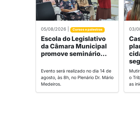
05/08/2026 |
03/0
Cursos e palestras
Escola do Legislativo
Cas
da Câmara Municipal
pla
promove seminário...
cid
seg
Evento será realizado no dia 14 de
Muti
agosto, às 8h, no Plenário Dr. Mário
o Tri
Medeiros.
as in