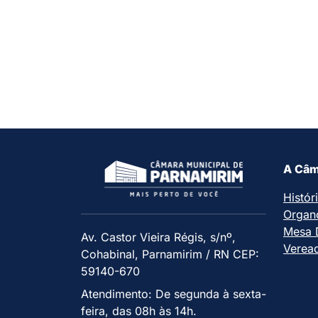
A Câm
Histór
Organ
Mesa D
Av. Castor Vieira Régis, s/nº,
Verea
Cohabinal, Parnamirim / RN CEP:
59140-670
Atendimento: De segunda à sexta-
feira, das 08h às 14h.