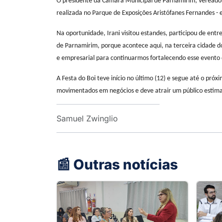
O presidente da Câmara Municipal de Parnamirim, vereador Ir
realizada no Parque de Exposições Aristófanes Fernandes -
Na oportunidade, Irani visitou estandes, participou de ent
de Parnamirim, porque acontece aqui, na terceira cidade do
e empresarial para continuarmos fortalecendo esse evento q
A Festa do Boi teve início no último (12) e segue até o pr
movimentados em negócios e deve atrair um público estim
Samuel Zwinglio
📰 Outras notícias