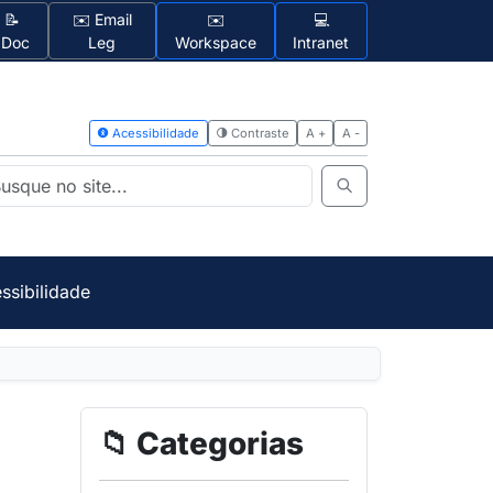
📝
✉️ Email
✉️
💻
1Doc
Leg
Workspace
Intranet
Acessibilidad
ssibilidade
📁 Categorias