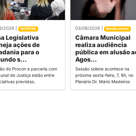
8/2026 |
03/08/2026 |
NOTÍCIAS
Sessão solene
a Legislativa
Câmara Municipal
neja ações de
realiza audiência
adania para o
pública em alusão a
undo s...
Agos...
rão do Procon e parceria com
Sessão solene acontece na
bunal de Justiça estão entre
próxima sexta-feira, 7, 9h, no
iciativas previstas.
Plenário Dr. Mário Medeiros