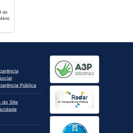
4 de
Mário
parência
Social
parência Pública
 do Site
vacidade