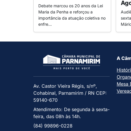
Ago
Debate marcou os 20 anos da Lei
Maria da Penha e reforçou a
Audi
importância da atuação coletiva no
sexta
enfre...
Mári
A Câm
Histór
Organ
Mesa D
Av. Castor Vieira Régis, s/nº,
Verea
Cohabinal, Parnamirim / RN CEP:
59140-670
Atendimento: De segunda à sexta-
feira, das 08h às 14h.
(84) 99896-0228