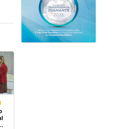
o
l
..