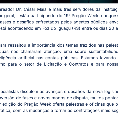
eador Dr. César Maia e mais três servidores da institui
tor geral, estão participando do 19° Pregão Week, congre
passes e desafios enfrentados pelos agentes públicos env
stá acontecendo em Foz do Iguaçu (RS) entre os dias 20 
ara ressaltou a importância dos temas trazidos nas pales
 duas nos chamaram atenção: uma sobre sustentabilida
eligência artificial nas contas públicas. Estamos levando
no para o setor de Licitação e Contratos e para noss
ecialistas discutem os avanços e desafios da nova legisl
nversão de fases e novos modos de disputa, muitos ponto
º edição do Pregão Week oferta palestras e oficinas que
prática, com as mudanças e tornar as contratações mais se