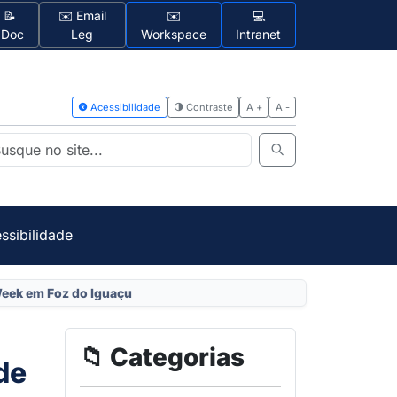
📝
✉️ Email
✉️
💻
1Doc
Leg
Workspace
Intranet
Acessibilidad
ssibilidade
Week em Foz do Iguaçu
📁 Categorias
de