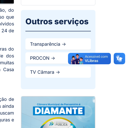
ção, do
sso que
Outros serviços
olvidos
a 24 de
Transparência ->
tras do
de dos
PROCON ->
 muitas
a Casa
TV Câmara ->
ação de
s ainda
 buscam
guras e