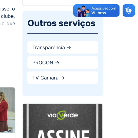
isse o
 clube,
Outros serviços
rio que
Transparência ->
PROCON ->
TV Câmara ->