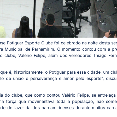
nse Potiguar Esporte Clube foi celebrado na noite desta s
ra Municipal de Parnamirim. O momento contou com a pr
o clube, Valério Felipe, além dos vereadores Thiago Fer
ue é, historicamente, o Potiguar para essa cidade, um cl
o de união e perseverança e amor pelo esporte”, discu
ria do clube, que como contou Valério Felipe, se entrelaç
 uma força que movimentava toda a população, não some
te do lazer da dos parnamirinenses durante muitos carna