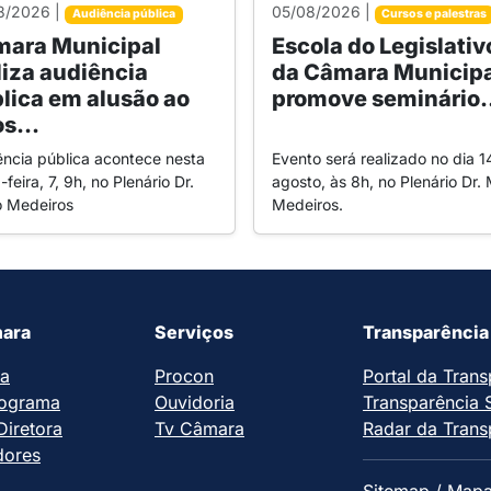
8/2026 |
05/08/2026 |
Audiência pública
Cursos e palestras
ara Municipal
Escola do Legislativ
liza audiência
da Câmara Municipa
lica em alusão ao
promove seminário.
s...
ência pública acontece nesta
Evento será realizado no dia 1
-feira, 7, 9h, no Plenário Dr.
agosto, às 8h, no Plenário Dr. 
o Medeiros
Medeiros.
ara
Serviços
Transparência
ia
Procon
Portal da Trans
ograma
Ouvidoria
Transparência 
iretora
Tv Câmara
Radar da Trans
dores
Sitemap / Mapa