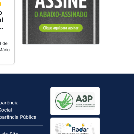
o
l
..
4 de
Mário
parência
Social
parência Pública
 do Site