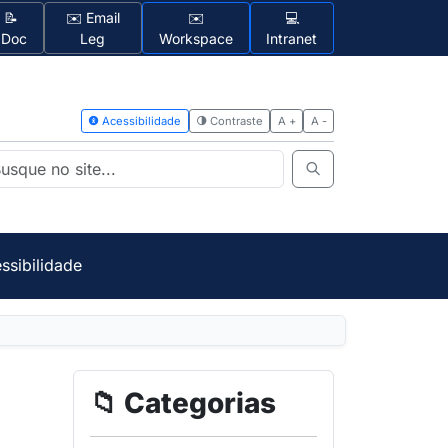
📝
✉️ Email
✉️
💻
1Doc
Leg
Workspace
Intranet
Acessibilidad
ssibilidade
📁 Categorias