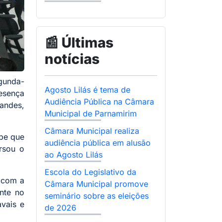
📰 Últimas
notícias
egunda-
Agosto Lilás é tema de
esença
Audiência Pública na Câmara
nandes,
Municipal de Parnamirim
Câmara Municipal realiza
ube que
audiência pública em alusão
rsou o
ao Agosto Lilás
Escola do Legislativo da
a com a
Câmara Municipal promove
nte no
seminário sobre as eleições
vais e
de 2026