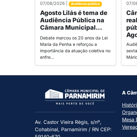
07/08/2026 |
07/0
Audiência pública
Agosto Lilás é tema de
Câm
Audiência Pública na
rea
Câmara Municipal...
púb
Ago
Debate marcou os 20 anos da Lei
Maria da Penha e reforçou a
Audi
importância da atuação coletiva no
sexta
enfre...
Mári
A Câm
Histór
Organ
Mesa D
Av. Castor Vieira Régis, s/nº,
Verea
Cohabinal, Parnamirim / RN CEP:
59140-670