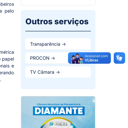
mbeiros
a pelo
Outros serviços
Transparência ->
América
PROCON ->
e papel
onais e
TV Câmara ->
gerando
.