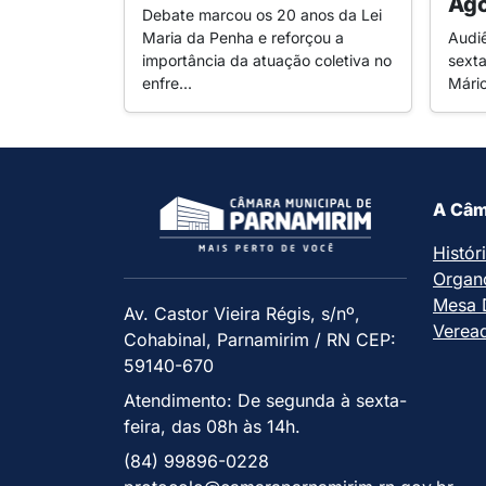
Ago
Debate marcou os 20 anos da Lei
Maria da Penha e reforçou a
Audi
importância da atuação coletiva no
sexta
enfre...
Mári
A Câm
Histór
Organ
Mesa D
Av. Castor Vieira Régis, s/nº,
Verea
Cohabinal, Parnamirim / RN CEP:
59140-670
Atendimento: De segunda à sexta-
feira, das 08h às 14h.
(84) 99896-0228