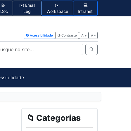
📝
✉️ Email
✉️
💻
1Doc
Leg
Workspace
Intranet
Acessibilidad
ssibilidade
📁 Categorias