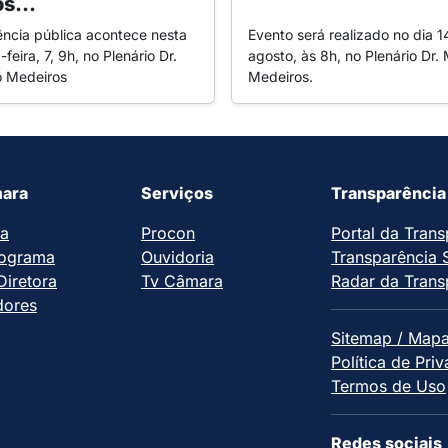
s...
ência pública acontece nesta
Evento será realizado no dia 1
-feira, 7, 9h, no Plenário Dr.
agosto, às 8h, no Plenário Dr. 
o Medeiros
Medeiros.
ara
Serviços
Transparência
ia
Procon
Portal da Trans
ograma
Ouvidoria
Transparência 
iretora
Tv Câmara
Radar da Trans
dores
Sitemap / Mapa
Política de Pri
Termos de Uso
Redes sociais