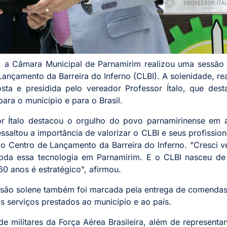
6h, a Câmara Municipal de Parnamirim realizou uma sessão
çamento da Barreira do Inferno (CLBI). A solenidade, re
osta e presidida pelo vereador Professor Ítalo, que des
para o município e para o Brasil.
or Ítalo destacou o orgulho do povo parnamirinense em a
ssaltou a importância de valorizar o CLBI e seus profission
do Centro de Lançamento da Barreira do Inferno. "Cresci 
 toda essa tecnologia em Parnamirim. E o CLBI nasceu de
60 anos é estratégico", afirmou.
são solene também foi marcada pela entrega de comendas 
s serviços prestados ao município e ao país.
 militares da Força Aérea Brasileira, além de representa