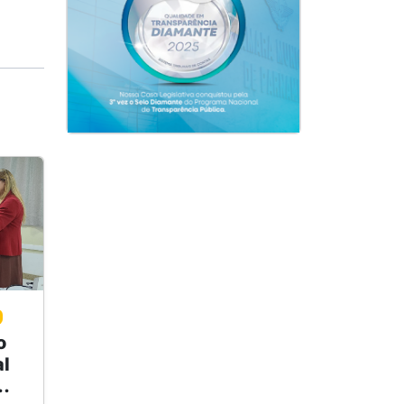
o
l
..