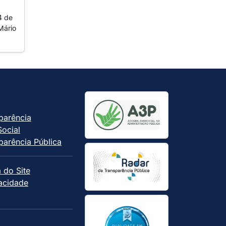
4 de
Mário
parência
Social
parência Pública
 do Site
vacidade