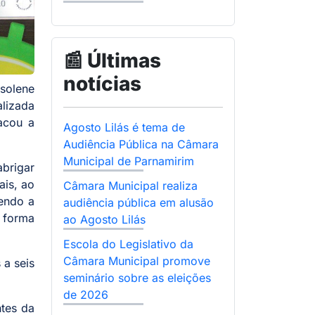
📰 Últimas
notícias
 solene
alizada
tacou a
Agosto Lilás é tema de
Audiência Pública na Câmara
Municipal de Parnamirim
brigar
ais, ao
Câmara Municipal realiza
vendo a
audiência pública em alusão
 forma
ao Agosto Lilás
Escola do Legislativo da
Câmara Municipal promove
a seis
seminário sobre as eleições
de 2026
ntes da